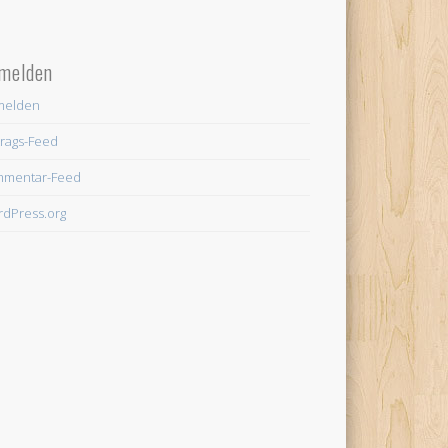
melden
melden
trags-Feed
mmentar-Feed
dPress.org