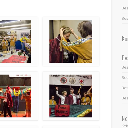
Bes
Bes
Ko
Be
Bes
Bes
Bes
Bes
Ne
Kei