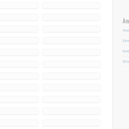
An
An
Ein
Ko
Wor