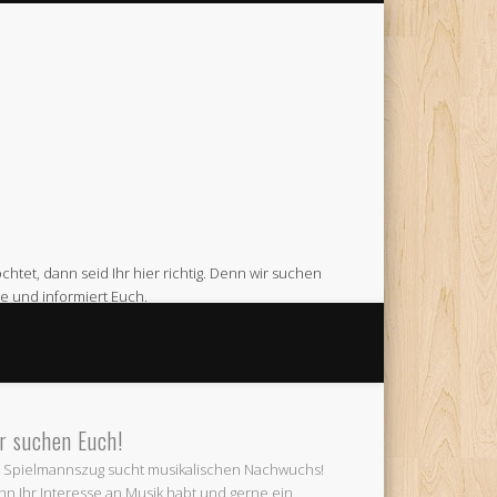
htet, dann seid Ihr hier richtig. Denn wir suchen
e und informiert Euch.
Feuerwehr Gerätehaus am Venneweg in Gescher.
r suchen Euch!
 Spielmannszug sucht musikalischen Nachwuchs!
n Ihr Interesse an Musik habt und gerne ein