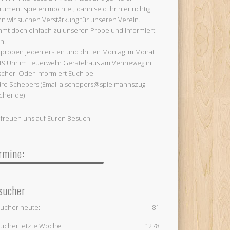
trument spielen möchtet, dann seid Ihr hier richtig.
n wir suchen Verstärkung für unseren Verein.
mt doch einfach zu unseren Probe und informiert
h.
 proben jeden ersten und dritten Montag im Monat
19 Uhr im Feuerwehr Gerätehaus am Venneweg in
cher. Oder informiert Euch bei
re Schepers (Email a.schepers@spielmannszug-
cher.de)
 freuen uns auf Euren Besuch
rmine:
sucher
ucher heute:
81
ucher letzte Woche:
1278