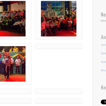
Ne
Kei
An
An
Ein
Ko
Wor
Ko