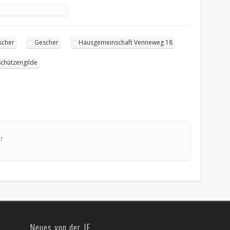
scher
Gescher
Hausgemeinschaft Venneweg 18
 Schützengilde
r
Neues von der JF