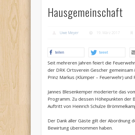
Hausgemeinschaft
Uwe Meyer
19. März 2017
teilen
tweet
Seit mehreren Jahren feiert die Feuerwe
der DRK Ortsverein Gescher gemeinsam ih
Prinz Markus (Klümper – Feuerwehr) und 
Jannes Blesenkemper moderierte das vo
Programm. Zu dessen Höhepunkten der Be
Auftritt von Heinrich Schulze Brömmelkam
Der Dank aller Gäste gilt der Abordnung d
Bewirtung übernommen haben.