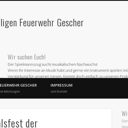
lligen Feuerwehr Gescher
Wir suchen Euch!
Der Spielmannszug sucht musikalischen Nachwuchs!
Wenn Ihr Interesse an Musik habt und gerne ein Instrument spielen möc
Verstärkung für unseren Verein. Kommt doch einfach zu unseren Prob
Wir proben jeden ersten und dritten Montag im Monat ab 19 Uhr im 
FEUERWEHR GESCHER
IMPRESSUM
Oder informiert Euch bei
nd Abteilungen
und Kontakt
Andre Schepers (Email a.schepers@spielmannszug-gescher.de)
Wir freuen uns auf Euren Besuch
Wi
lsfest der
Der
Wen