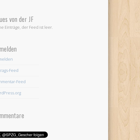
ues von der JF
ne Einträge, der Feed ist leer.
melden
melden
trags-Feed
mmentar-Feed
dPress.org
mmentare