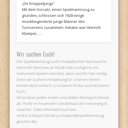
„De Knüppeljungs“
Mit dem Vorsatz, einen Spielmannszug zu
gründen, schlossen sich 1928 einige
Termine:
musikbegeisterte junge Männer des
Turnvereins zusammen. Initiator war Heinrich
Klümper, …
Wir suchen Euch!
Der Spielmannszug sucht musikalischen Nachwuchs!
Wenn Ihr Interesse an Musik habt und gerne ein
Instrument spielen möchtet, dann seid Ihr hier richtig.
Denn wir suchen Verstärkung für unseren Verein.
Kommt doch einfach zu unseren Probe und informiert
Euch.
Wir proben jeden ersten und dritten Montag im Monat
ab 19 Uhr im Feuerwehr Gerätehaus am Venneweg in
Gescher. Oder informiert Euch bei
Andre Schepers (Email a.schepers@spielmannszug-
gescher.de)