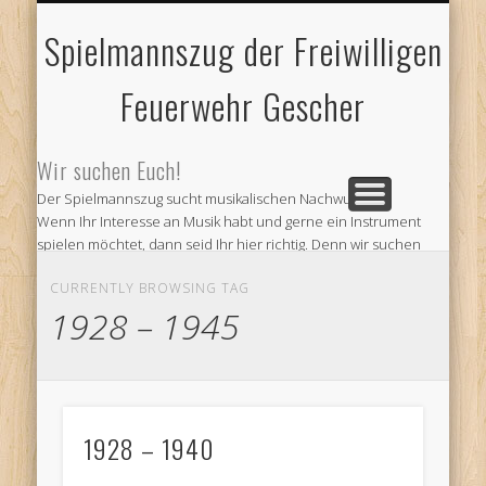
FEUERWEHR GESCHER
JUBILÄUMSTREFFEN
IMPRESSUM
AKTUELLES
und älteres
und Kontakt
und Abteilungen
2018
Spielmannszug der Freiwilligen
Feuerwehr Gescher
Wir suchen Euch!
Der Spielmannszug sucht musikalischen Nachwuchs!
Wenn Ihr Interesse an Musik habt und gerne ein Instrument
spielen möchtet, dann seid Ihr hier richtig. Denn wir suchen
Verstärkung für unseren Verein. Kommt doch einfach zu
CURRENTLY BROWSING TAG
unseren Probe und informiert Euch.
Wir proben jeden ersten und dritten Montag im Monat ab 19
1928 – 1945
Uhr im Feuerwehr Gerätehaus am Venneweg in Gescher.
Oder informiert Euch bei
Andre Schepers (Email a.schepers@spielmannszug-
gescher.de)
1928 – 1940
Wir freuen uns auf Euren Besuch