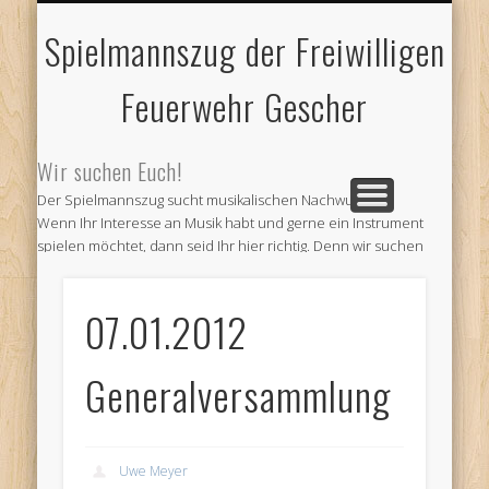
FEUERWEHR GESCHER
JUBILÄUMSTREFFEN
IMPRESSUM
AKTUELLES
und älteres
und Kontakt
und Abteilungen
2018
Spielmannszug der Freiwilligen
Feuerwehr Gescher
Wir suchen Euch!
Der Spielmannszug sucht musikalischen Nachwuchs!
Wenn Ihr Interesse an Musik habt und gerne ein Instrument
spielen möchtet, dann seid Ihr hier richtig. Denn wir suchen
Verstärkung für unseren Verein. Kommt doch einfach zu
unseren Probe und informiert Euch.
07.01.2012
Wir proben jeden ersten und dritten Montag im Monat ab 19
Uhr im Feuerwehr Gerätehaus am Venneweg in Gescher.
Oder informiert Euch bei
Generalversammlung
Andre Schepers (Email a.schepers@spielmannszug-
gescher.de)
Wir freuen uns auf Euren Besuch
Uwe Meyer