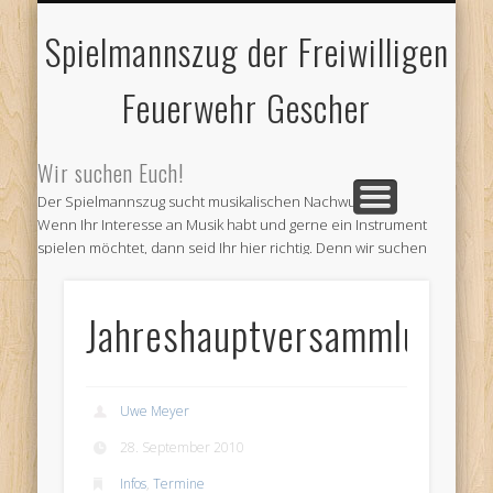
FEUERWEHR GESCHER
JUBILÄUMSTREFFEN
IMPRESSUM
AKTUELLES
und älteres
und Kontakt
und Abteilungen
2018
Spielmannszug der Freiwilligen
Feuerwehr Gescher
Wir suchen Euch!
Der Spielmannszug sucht musikalischen Nachwuchs!
Wenn Ihr Interesse an Musik habt und gerne ein Instrument
spielen möchtet, dann seid Ihr hier richtig. Denn wir suchen
Verstärkung für unseren Verein. Kommt doch einfach zu
unseren Probe und informiert Euch.
Jahreshauptversammlung
Wir proben jeden ersten und dritten Montag im Monat ab 19
Uhr im Feuerwehr Gerätehaus am Venneweg in Gescher.
Oder informiert Euch bei
Andre Schepers (Email a.schepers@spielmannszug-
gescher.de)
Uwe Meyer
28. September 2010
Wir freuen uns auf Euren Besuch
Infos
,
Termine