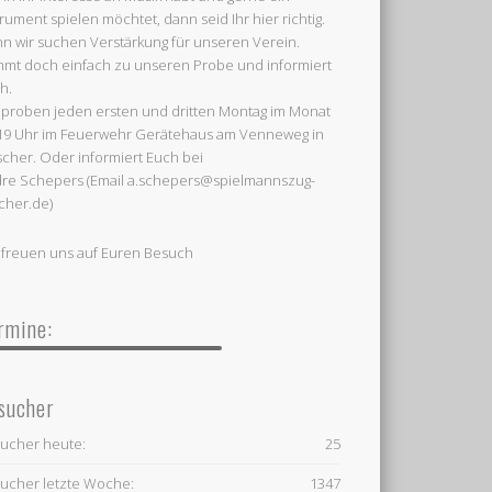
trument spielen möchtet, dann seid Ihr hier richtig.
n wir suchen Verstärkung für unseren Verein.
mt doch einfach zu unseren Probe und informiert
h.
 proben jeden ersten und dritten Montag im Monat
19 Uhr im Feuerwehr Gerätehaus am Venneweg in
cher. Oder informiert Euch bei
re Schepers (Email a.schepers@spielmannszug-
cher.de)
 freuen uns auf Euren Besuch
rmine:
sucher
ucher heute:
25
ucher letzte Woche:
1347