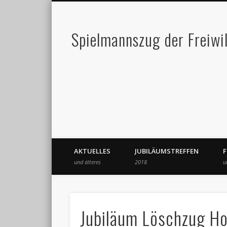
Spielmannszug der Freiwi
AKTUELLES
JUBILÄUMSTREFFEN
und älteres
2018
u
Jubiläum Löschzug H