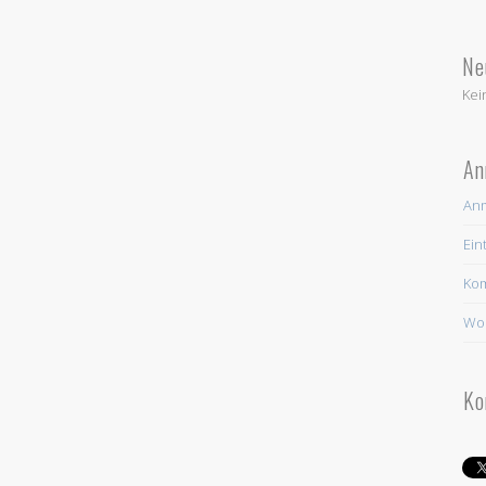
Ne
Kei
An
An
Ein
Ko
Wor
Ko