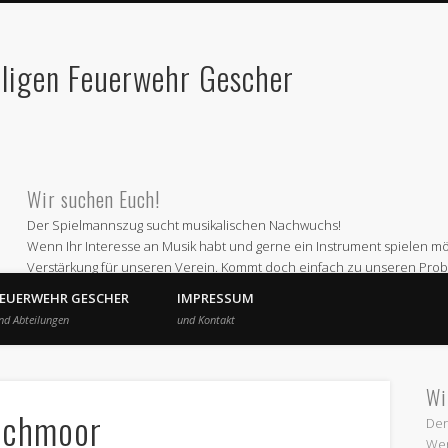
lligen Feuerwehr Gescher
Wir suchen Euch!
Der Spielmannszug sucht musikalischen Nachwuchs!
Wenn Ihr Interesse an Musik habt und gerne ein Instrument spielen möc
Verstärkung für unseren Verein. Kommt doch einfach zu unseren Prob
Wir proben jeden ersten und dritten Montag im Monat ab 19 Uhr im 
FEUERWEHR GESCHER
IMPRESSUM
Oder informiert Euch bei
nd Abteilungen
und Kontakt
Andre Schepers (Email a.schepers@spielmannszug-gescher.de)
Wir freuen uns auf Euren Besuch
Wi
ochmoor
Der
Wen