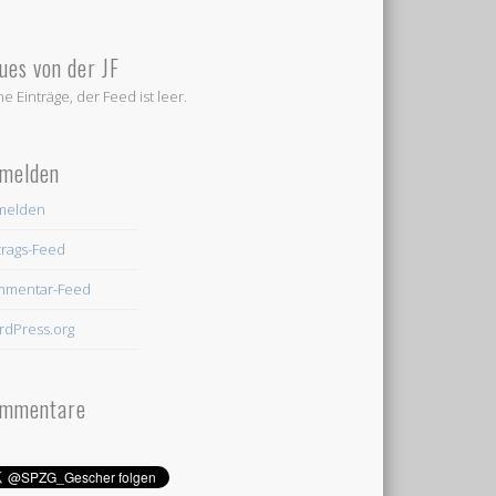
ues von der JF
ne Einträge, der Feed ist leer.
melden
melden
trags-Feed
mmentar-Feed
dPress.org
mmentare