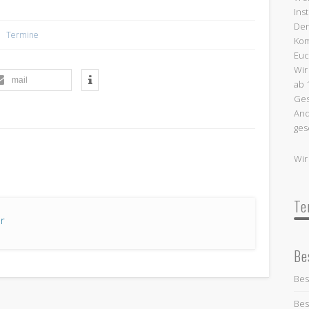
Ins
Termine:
Den
Termine
Kom
Euc
Wir
mail
ab 
Ges
And
ges
Wir
Te
r
Be
Bes
Bes