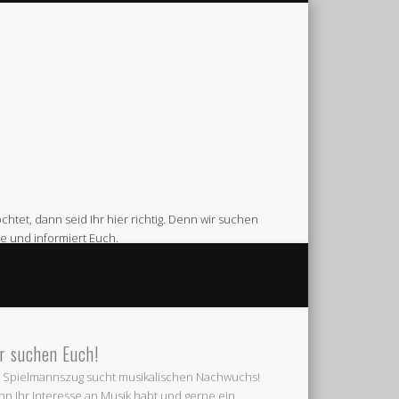
htet, dann seid Ihr hier richtig. Denn wir suchen
e und informiert Euch.
Feuerwehr Gerätehaus am Venneweg in Gescher.
r suchen Euch!
 Spielmannszug sucht musikalischen Nachwuchs!
n Ihr Interesse an Musik habt und gerne ein