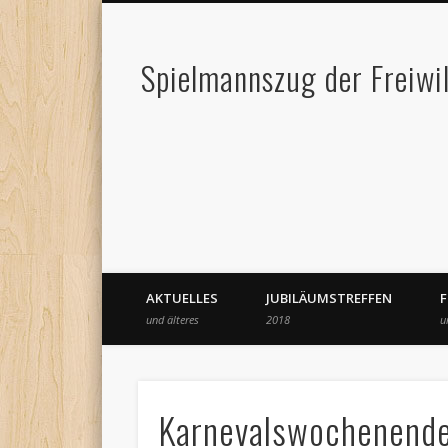
Spielmannszug der Freiwi
AKTUELLES
JUBILÄUMSTREFFEN
und älteres
2018
u
Karnevalswochenend