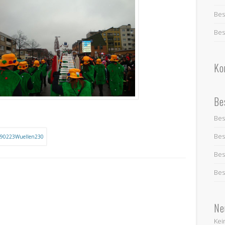
Bes
Bes
Ko
Be
Bes
Bes
Bes
Bes
Ne
Kei