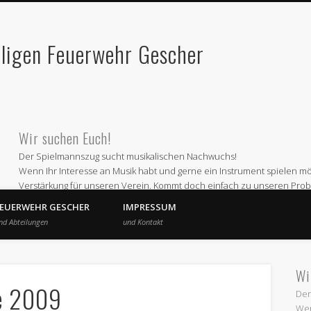
lligen Feuerwehr Gescher
Wir suchen Euch!
Der Spielmannszug sucht musikalischen Nachwuchs!
Wenn Ihr Interesse an Musik habt und gerne ein Instrument spielen möc
Verstärkung für unseren Verein. Kommt doch einfach zu unseren Prob
Wir proben jeden ersten und dritten Montag im Monat ab 19 Uhr im 
FEUERWEHR GESCHER
IMPRESSUM
Oder informiert Euch bei
nd Abteilungen
und Kontakt
Andre Schepers (Email a.schepers@spielmannszug-gescher.de)
Wir freuen uns auf Euren Besuch
Wi
e 2009
Der
Wen