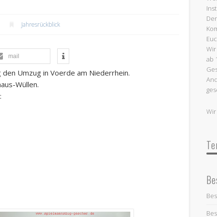
Ins
Termine:
Den
Jahresrückblick
Kom
Euc
Wir
mail
ab 
Ges
ag den Umzug in Voerde am Niederrhein.
And
aus-Wüllen.
ges
:
Wir
Te
Be
Bes
Bes