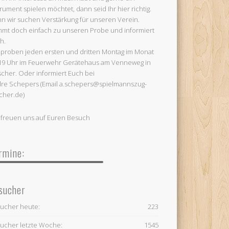
trument spielen möchtet, dann seid Ihr hier richtig.
n wir suchen Verstärkung für unseren Verein.
mt doch einfach zu unseren Probe und informiert
h.
 proben jeden ersten und dritten Montag im Monat
19 Uhr im Feuerwehr Gerätehaus am Venneweg in
cher. Oder informiert Euch bei
re Schepers (Email a.schepers@spielmannszug-
cher.de)
 freuen uns auf Euren Besuch
rmine:
sucher
ucher heute:
223
ucher letzte Woche:
1545