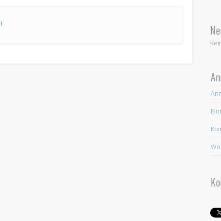
r
Ne
Kei
An
An
Ein
Ko
Wor
Ko