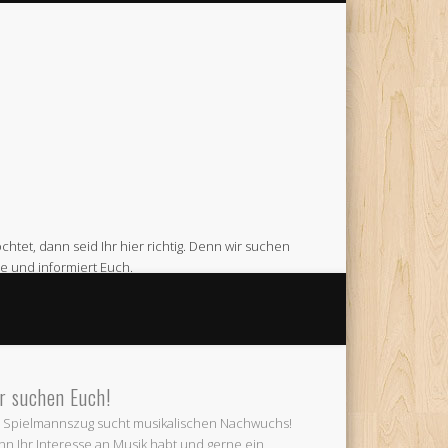
htet, dann seid Ihr hier richtig. Denn wir suchen
e und informiert Euch.
Feuerwehr Gerätehaus am Venneweg in Gescher.
r suchen Euch!
 Spielmannszug sucht musikalischen Nachwuchs!
n Ihr Interesse an Musik habt und gerne ein