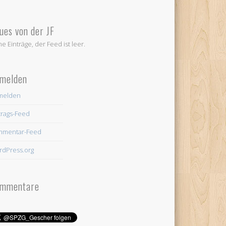
ues von der JF
ne Einträge, der Feed ist leer.
melden
melden
trags-Feed
mmentar-Feed
dPress.org
mmentare