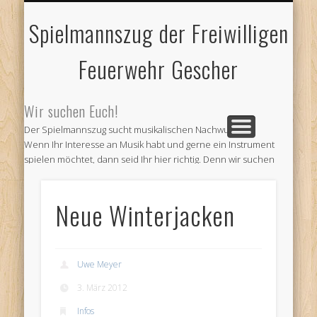
FEUERWEHR GESCHER
JUBILÄUMSTREFFEN
IMPRESSUM
AKTUELLES
und älteres
und Kontakt
und Abteilungen
2018
Spielmannszug der Freiwilligen
Feuerwehr Gescher
Wir suchen Euch!
Der Spielmannszug sucht musikalischen Nachwuchs!
Wenn Ihr Interesse an Musik habt und gerne ein Instrument
spielen möchtet, dann seid Ihr hier richtig. Denn wir suchen
Verstärkung für unseren Verein. Kommt doch einfach zu
unseren Probe und informiert Euch.
Neue Winterjacken
Wir proben jeden ersten und dritten Montag im Monat ab 19
Uhr im Feuerwehr Gerätehaus am Venneweg in Gescher.
Oder informiert Euch bei
Andre Schepers (Email a.schepers@spielmannszug-
gescher.de)
Uwe Meyer
3. März 2012
Wir freuen uns auf Euren Besuch
Infos