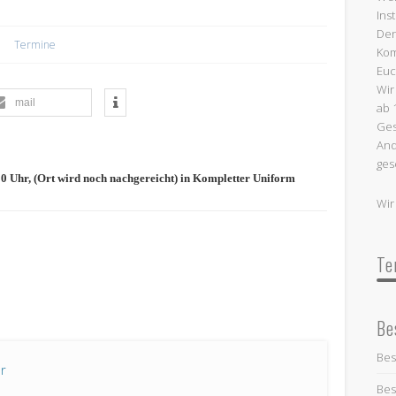
Ins
Termine:
Den
Termine
Kom
Euc
Wir
mail
ab 
Ges
And
ges
0 Uhr, (Ort wird noch nachgereicht) in Kompletter Uniform
Wir
Te
Be
Bes
r
Bes