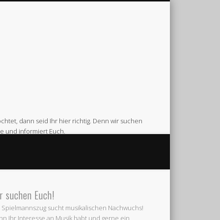
htet, dann seid Ihr hier richtig. Denn wir suchen
e und informiert Euch.
Feuerwehr Gerätehaus am Venneweg in Gescher.
r suchen Euch!
 Spielmannszug sucht musikalischen Nachwuchs!
n Ihr Interesse an Musik habt und gerne ein