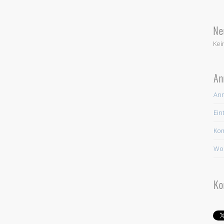
Ne
Kei
An
An
Ein
Ko
Wor
Ko