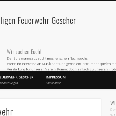
lligen Feuerwehr Gescher
Wir suchen Euch!
Der Spielmannszug sucht musikalischen Nachwuchs!
Wenn Ihr Interesse an Musik habt und gerne ein Instrument spielen möc
Verstärkung für unseren Verein. Kommt doch einfach zu unseren Prob
Wir proben jeden ersten und dritten Montag im Monat ab 19 Uhr im 
FEUERWEHR GESCHER
IMPRESSUM
Oder informiert Euch bei
nd Abteilungen
und Kontakt
Andre Schepers (Email a.schepers@spielmannszug-gescher.de)
Wir freuen uns auf Euren Besuch
Wi
wehr
Der
Wen