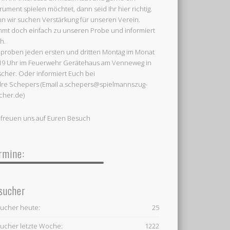
trument spielen möchtet, dann seid Ihr hier richtig.
n wir suchen Verstärkung für unseren Verein.
mt doch einfach zu unseren Probe und informiert
h.
 proben jeden ersten und dritten Montag im Monat
19 Uhr im Feuerwehr Gerätehaus am Venneweg in
cher. Oder informiert Euch bei
re Schepers (Email a.schepers@spielmannszug-
cher.de)
 freuen uns auf Euren Besuch
rmine:
sucher
ucher heute:
25
ucher letzte Woche:
1222