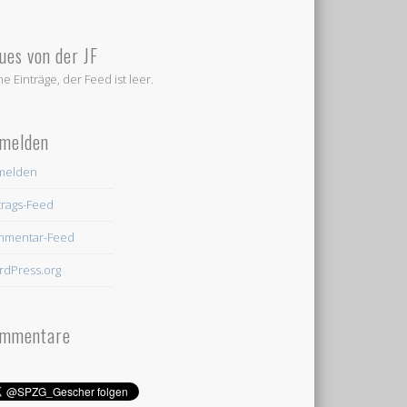
ues von der JF
ne Einträge, der Feed ist leer.
melden
melden
trags-Feed
mmentar-Feed
dPress.org
mmentare