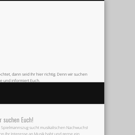
htet, dann seid Ihr hier richtig. Denn wir suchen
e und informiert Euch.
Feuerwehr Gerätehaus am Venneweg in Gescher.
r suchen Euch!
 Spielmannszug sucht musikalischen Nachwuchs!
n Ihr Interesse an Musik habt und gerne ein