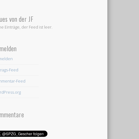
ues von der JF
ne Einträge, der Feed ist leer.
melden
melden
trags-Feed
mmentar-Feed
dPress.org
mmentare