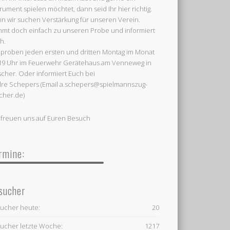
trument spielen möchtet, dann seid Ihr hier richtig.
n wir suchen Verstärkung für unseren Verein.
mt doch einfach zu unseren Probe und informiert
h.
 proben jeden ersten und dritten Montag im Monat
19 Uhr im Feuerwehr Gerätehaus am Venneweg in
cher. Oder informiert Euch bei
re Schepers (Email a.schepers@spielmannszug-
cher.de)
 freuen uns auf Euren Besuch
rmine:
sucher
ucher heute:
20
ucher letzte Woche:
1217