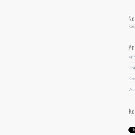
Ne
Kei
An
An
Ein
Ko
Wor
Ko