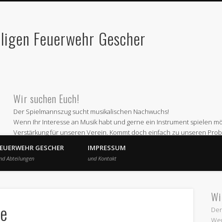
lligen Feuerwehr Gescher
Wir suchen Euch!
Der Spielmannszug sucht musikalischen Nachwuchs!
Wenn Ihr Interesse an Musik habt und gerne ein Instrument spielen möc
Verstärkung für unseren Verein. Kommt doch einfach zu unseren Prob
Wir proben jeden ersten und dritten Montag im Monat ab 19 Uhr im 
FEUERWEHR GESCHER
IMPRESSUM
Oder informiert Euch bei
nd Abteilungen
und Kontakt
Andre Schepers (Email a.schepers@spielmannszug-gescher.de)
Wir freuen uns auf Euren Besuch
Wi
be
Der
Wen