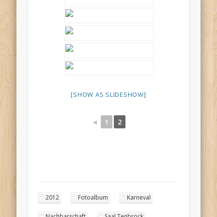
[SHOW AS SLIDESHOW]
◄
1
2
2012
Fotoalbum
Karneval
Nachbarschaft
Saal Tenbrock