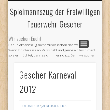
FEUERWEHR GESCHER
JUBILÄUMSTREFFEN
IMPRESSUM
AKTUELLES
und älteres
und Kontakt
und Abteilungen
2018
Spielmannszug der Freiwilligen
Feuerwehr Gescher
Wir suchen Euch!
Der Spielmannszug sucht musikalischen Nachwuchs!
Wenn Ihr Interesse an Musik habt und gerne ein Instrument
spielen möchtet, dann seid Ihr hier richtig. Denn wir suchen
Verstärkung für unseren Verein. Kommt doch einfach zu
unseren Probe und informiert Euch.
Gescher Karneval
Wir proben jeden ersten und dritten Montag im Monat ab 19
Uhr im Feuerwehr Gerätehaus am Venneweg in Gescher.
Oder informiert Euch bei
2012
Andre Schepers (Email a.schepers@spielmannszug-
gescher.de)
Wir freuen uns auf Euren Besuch
FOTOALBUM
/
JAHRESRÜCKBLICK