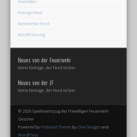
Anmelden
Eintrags-Feed
Kommentar-Feed
WordPress.org
Neues von der Feuerwehr
Keine Einträge, der Feed ist leer.
Neues von der JF
Keine Einträge, der Feed ist leer.
© 2026 Spielmannszug der Freiwilligen Feuerwehr
Gescher
Powered by
Pinboard Theme
by
One Designs
and
WordPress