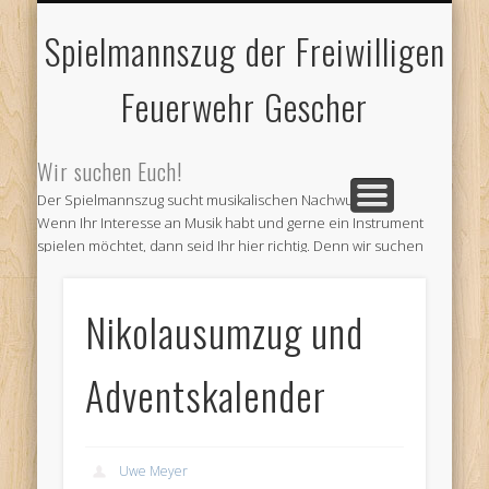
FEUERWEHR GESCHER
JUBILÄUMSTREFFEN
IMPRESSUM
AKTUELLES
und älteres
und Kontakt
und Abteilungen
2018
Spielmannszug der Freiwilligen
Feuerwehr Gescher
Wir suchen Euch!
Der Spielmannszug sucht musikalischen Nachwuchs!
Wenn Ihr Interesse an Musik habt und gerne ein Instrument
spielen möchtet, dann seid Ihr hier richtig. Denn wir suchen
Verstärkung für unseren Verein. Kommt doch einfach zu
unseren Probe und informiert Euch.
Nikolausumzug und
Wir proben jeden ersten und dritten Montag im Monat ab 19
Uhr im Feuerwehr Gerätehaus am Venneweg in Gescher.
Oder informiert Euch bei
Adventskalender
Andre Schepers (Email a.schepers@spielmannszug-
gescher.de)
Wir freuen uns auf Euren Besuch
Uwe Meyer