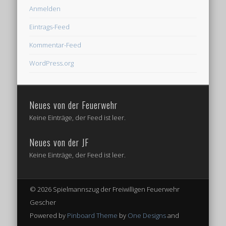
Anmelden
Eintrags-Feed
Kommentar-Feed
WordPress.org
Neues von der Feuerwehr
Keine Einträge, der Feed ist leer.
Neues von der JF
Keine Einträge, der Feed ist leer.
© 2026 Spielmannszug der Freiwilligen Feuerwehr
Gescher
Powered by
Pinboard Theme
by
One Designs
and