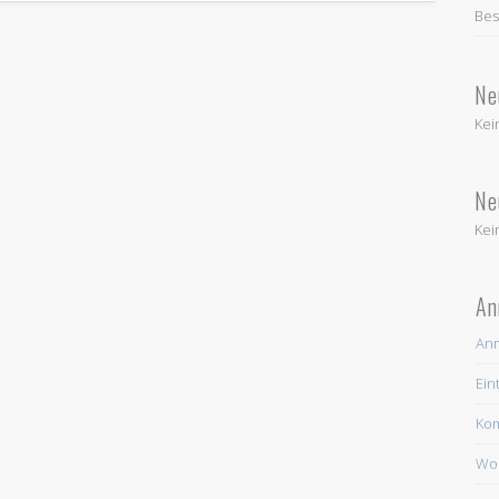
Bes
Ne
Kei
Ne
Kei
An
An
Ein
Ko
Wor