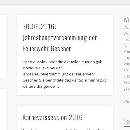
Termine:
Wi
30.09.2016:
Der
Wen
Jahreshauptversammlung der
Ins
Den
Feuerwehr Gescher
Kom
Euc
Einen Ausblick über die aktuelle Situation gab
Wir
Monique Dieks bei der
ab 
Jahreshauptversammlung der Feuerwehr
Ges
Gescher. Sie berichtete das der Spielmannszug
And
weitere dringende …
ges
Wir
Karnevalssession 2016
Te