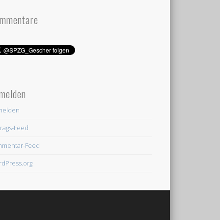
mmentare
melden
melden
trags-Feed
mmentar-Feed
dPress.org