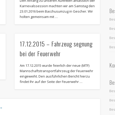
Den Anfang zu unseren Auftritten anlässlich der
Karnevalssession machten wir am Samstag den
Be
23.01.2016 beim Bacchusumzug in Gescher. Wir
holten gemeinsam mit …
Bes
Bes
Bes
17.12.2015 – Fahrzeug segnung
Bes
bei der Feuerwehr
Ko
Am 17.12.2015 wurde feierlich der neue (MTF)
Mannschaftstransportfahrzeug der Feuerwehr
eingeweiht. Den ausführlichen Bericht hierzu
Be
findet Ihr auf der Seite der Feuerwehr …
Bes
Bes
→
Bes