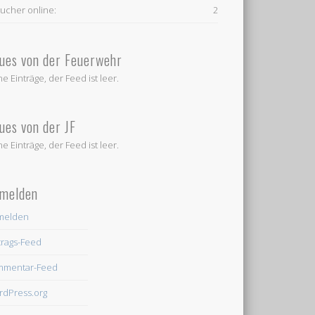
ucher online:
2
ues von der Feuerwehr
ne Einträge, der Feed ist leer.
ues von der JF
ne Einträge, der Feed ist leer.
melden
melden
trags-Feed
mmentar-Feed
dPress.org