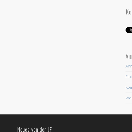
Ko
An
An
Ein
Ko
Wor
Neues von der JF