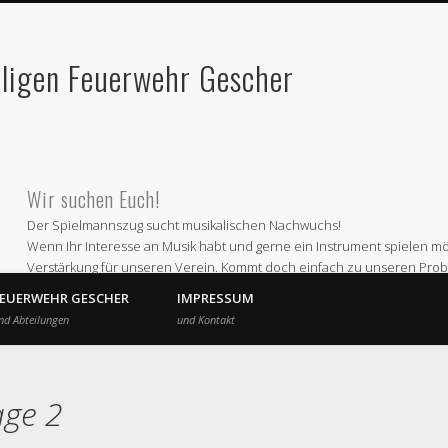
lligen Feuerwehr Gescher
Wir suchen Euch!
Der Spielmannszug sucht musikalischen Nachwuchs!
Wenn Ihr Interesse an Musik habt und gerne ein Instrument spielen möc
Verstärkung für unseren Verein. Kommt doch einfach zu unseren Prob
Wir proben jeden ersten und dritten Montag im Monat ab 19 Uhr im 
FEUERWEHR GESCHER
IMPRESSUM
Oder informiert Euch bei
nd Abteilungen
und Kontakt
Andre Schepers (Email a.schepers@spielmannszug-gescher.de)
Wir freuen uns auf Euren Besuch
age 2