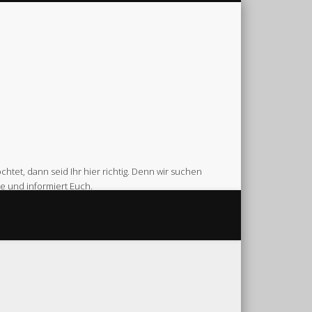
htet, dann seid Ihr hier richtig. Denn wir suchen
e und informiert Euch.
Feuerwehr Gerätehaus am Venneweg in Gescher.