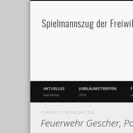
Spielmannszug der Freiwi
AKTUELLES
JUBILÄUMSTREFFEN
und älteres
2018
u
CURRENTLY BROWSING TAG
Feuerwehr Gescher, P