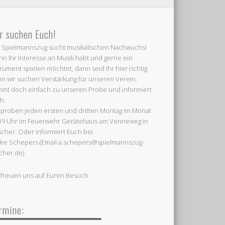
r suchen Euch!
 Spielmannszug sucht musikalischen Nachwuchs!
n Ihr Interesse an Musik habt und gerne ein
trument spielen möchtet, dann seid Ihr hier richtig.
n wir suchen Verstärkung für unseren Verein.
mt doch einfach zu unseren Probe und informiert
h.
 proben jeden ersten und dritten Montag im Monat
19 Uhr im Feuerwehr Gerätehaus am Venneweg in
cher. Oder informiert Euch bei
re Schepers (Email a.schepers@spielmannszug-
cher.de)
 freuen uns auf Euren Besuch
rmine: