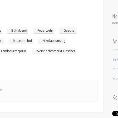
Ne
Kei
s
Büttabend
Feuerwehr
Gescher
An
rt
Museumshof
Nikolausumzug
An
Tambourmajorin
Weihnachtsmarkt Gescher
Ein
Ko
Wor
r
Ko