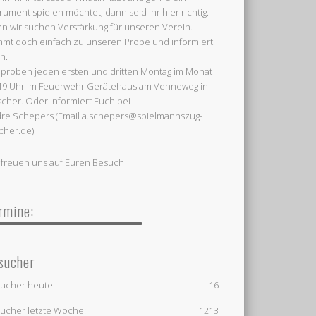
trument spielen möchtet, dann seid Ihr hier richtig.
n wir suchen Verstärkung für unseren Verein.
mt doch einfach zu unseren Probe und informiert
h.
 proben jeden ersten und dritten Montag im Monat
19 Uhr im Feuerwehr Gerätehaus am Venneweg in
cher. Oder informiert Euch bei
re Schepers (Email a.schepers@spielmannszug-
cher.de)
 freuen uns auf Euren Besuch
rmine:
sucher
ucher heute:
16
ucher letzte Woche:
1213