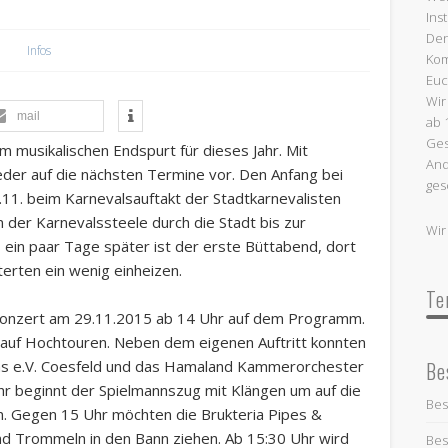
Ins
Termine:
Den
Infos
Kom
Euc
Wir
mail
ab 
Ges
m musikalischen Endspurt für dieses Jahr. Mit
And
ieder auf die nächsten Termine vor. Den Anfang bei
ges
11. beim Karnevalsauftakt der Stadtkarnevalisten
n der Karnevalssteele durch die Stadt bis zur
Wir
 ein paar Tage später ist der erste Büttabend, dort
erten ein wenig einheizen.
Te
konzert am 29.11.2015 ab 14 Uhr auf dem Programm.
t auf Hochtouren. Neben dem eigenen Auftritt konnten
Be
rums e.V. Coesfeld und das Hamaland Kammerorchester
 beginnt der Spielmannszug mit Klängen um auf die
Bes
. Gegen 15 Uhr möchten die Brukteria Pipes &
nd Trommeln in den Bann ziehen. Ab 15:30 Uhr wird
Bes