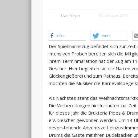
Uwe Meyer
30. Oktober 2015
teilen
tweet
Der Spielmannszug befindet sich zur Zeit i
intensiven Proben bereiten sich die Mitgl
ihrem Terminmarathon hat der Zug am 11.
Gescher. Hier begleiten sie die Narren vo
Glockengießerei und zum Rathaus. Bereits
möchten die Musiker die Karnevalsbegeist
Als Nächstes steht das Weihnachtsmarkt
Die Vorbereitungen hierfür laufen zur Zei
für dieses Jahr die Brukteria Pipes & D
e.V. Gescher gewonnen werden. Um 14 Uhr
bevorstehende Adventszeit einzustimmen
Drums die Gäste mit ihren Dudelsäcken u