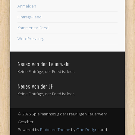
Anmelden
Eintrags-Feed
Kommentar-Feed
WordPress.org
Neues von der Feuerwehr
Keine Einträge, der Feed ist leer.
Neues von der JF
Keine Einträge, der Feed ist leer.
© 2026 Spielmannszug der Freiwilligen Feuerwehr
Gescher
Powered by
Pinboard Theme
by
One Designs
and